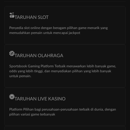
TARUHAN SLOT
Penyedia slot online dengan beragam pilihan game menarik yang
memudahkan pemain untuk mencapai jackpot
TARUHAN OLAHRAGA
Sportsbook Gaming Platform Terbaik menawarkan lebih banyak game,
odds yang lebih tinggi, dan menyediakan pilihan yang lebih banyak
untuk pemain.
TARUHAN LIVE KASINO
Platform Pilihan bagi perusahaan-perusahaan terbaik di dunia, dengan
pilihan variasi game terbanyak