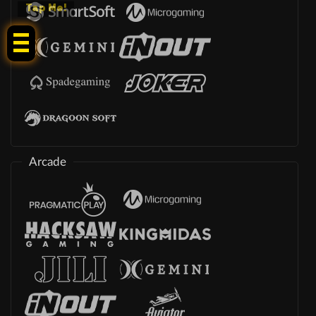
Tap Me!
Arcade