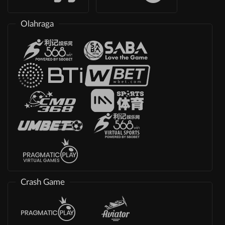
Olahraga
Crash Game