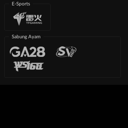
E-Sports
Sabung Ayam