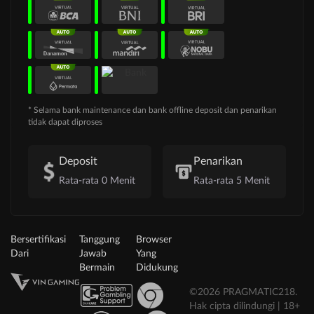
* Selama bank maintenance dan bank offline deposit dan penarikan
tidak dapat diproses
Deposit
Penarikan
Rata-rata 0 Menit
Rata-rata 5 Menit
Bersertifikasi
Tanggung
Browser
Dari
Jawab
Yang
Bermain
Didukung
©2026 PRAGMATIC218.
Hak cipta dilindungi | 18+