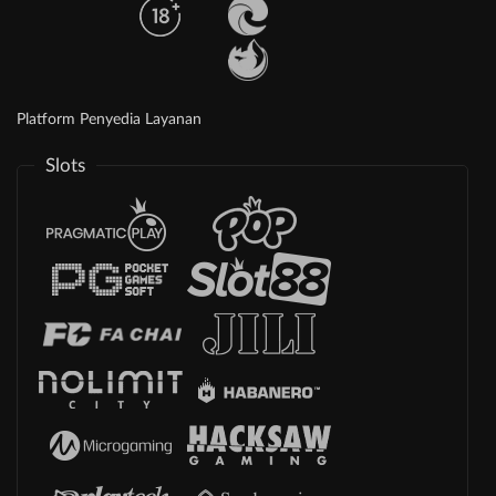
Platform Penyedia Layanan
Slots