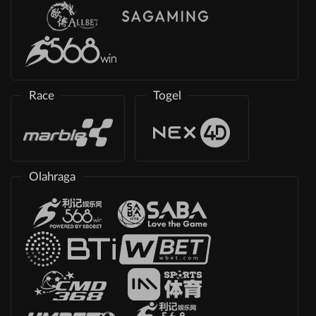
Race
Togel
Olahraga