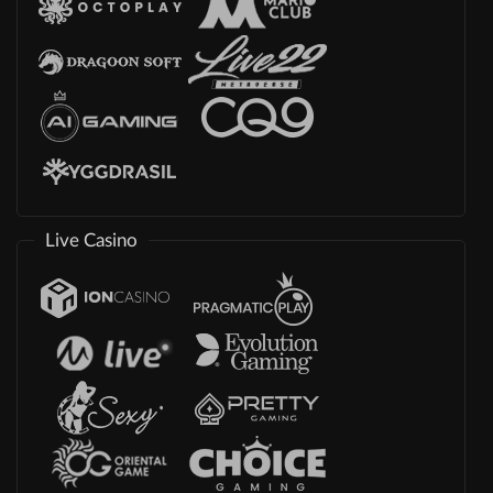
Live Casino