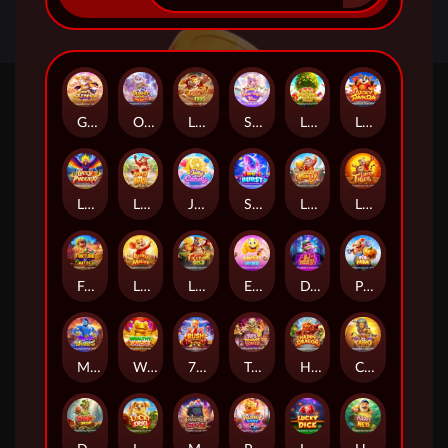
Gates of Olympus POP
Olympus Wins
Lucky Tiger 1000
Starlight Wins
Lucky Fortune Tree
Lucky Panda
Lucky Phoenix
Lucky Bull
Jelly Candy
Sweet Burst
Lucky MonKey
Lucky Tiger
Fortunes of Aztec
Lucky Mouse
Lucky Tiger Gold Ultimate
Emotiwins
DJ Neko
Pig Farm
Mystic Wishes
Wealthy Frog
777 Rush
Tut's Treasure Tower
Happy Dragon
Code of Cairo