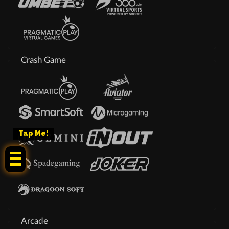
Crash Game
Tap Me!
Arcade