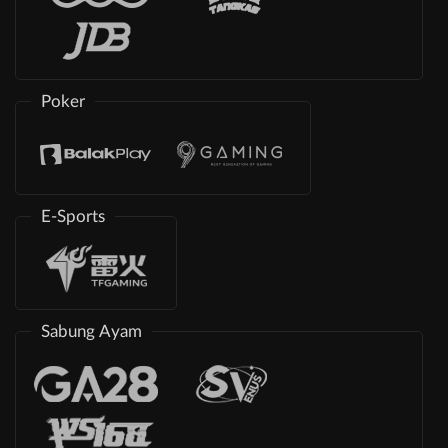
Poker
E-Sports
Sabung Ayam