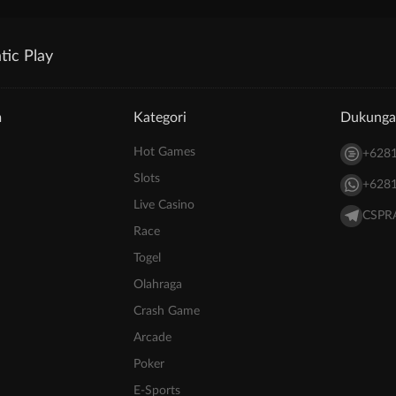
tic Play
m
Kategori
Dukunga
Hot Games
+628
Slots
+628
Live Casino
CSPR
Race
Togel
Olahraga
Crash Game
Arcade
Poker
E-Sports