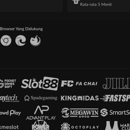
Rata-rata 5 Menit
Browser Yang Didukung