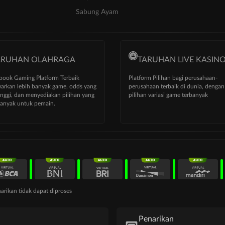
Sabung Ayam
ARUHAN OLAHRAGA
TARUHAN LIVE KASIN
book Gaming Platform Terbaik
Platform Pilihan bagi perusahaan-
rkan lebih banyak game, odds yang
perusahaan terbaik di dunia, dengan
tinggi, dan menyediakan pilihan yang
pilihan variasi game terbanyak
banyak untuk pemain.
arikan tidak dapat diproses
Penarikan