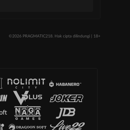
©2026 PRAGMATIC218. Hak cipta dilindungi | 18+