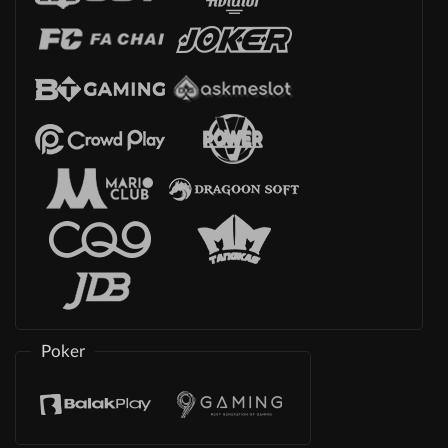
Poker