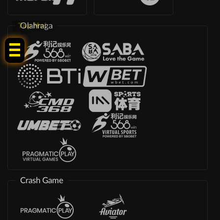
Olahraga
Tap Me!
Crash Game