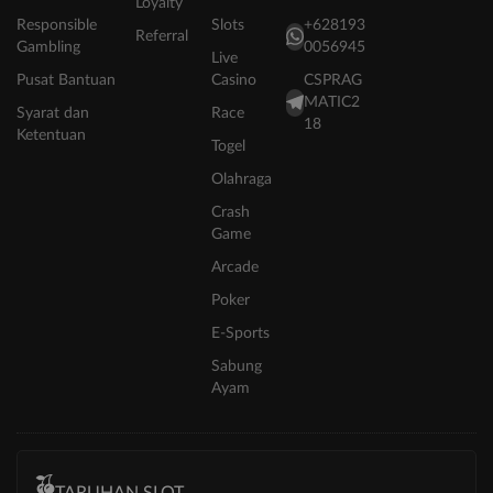
Loyalty
Responsible
Slots
+628193
Referral
Gambling
0056945
Live
Pusat Bantuan
Casino
CSPRAG
MATIC2
Syarat dan
Race
18
Ketentuan
Togel
Olahraga
Crash
Game
Arcade
Poker
E-Sports
Sabung
Ayam