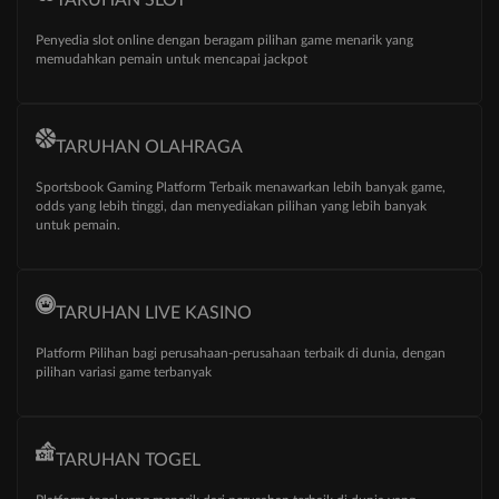
TARUHAN SLOT
Penyedia slot online dengan beragam pilihan game menarik yang
memudahkan pemain untuk mencapai jackpot
TARUHAN OLAHRAGA
Sportsbook Gaming Platform Terbaik menawarkan lebih banyak game,
odds yang lebih tinggi, dan menyediakan pilihan yang lebih banyak
untuk pemain.
TARUHAN LIVE KASINO
Platform Pilihan bagi perusahaan-perusahaan terbaik di dunia, dengan
pilihan variasi game terbanyak
TARUHAN TOGEL