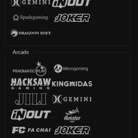
Arcade