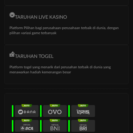
TARUHAN LIVE KASINO
Platform Pilihan bagi perusahaan-perusahaan terbaik di dunia, dengan
pilihan variasi game terbanyak
TARUHAN TOGEL
Platform togel yang menarik dari perusahan terbaik di dunia yang
menawarkan hadiah kemenangan besar