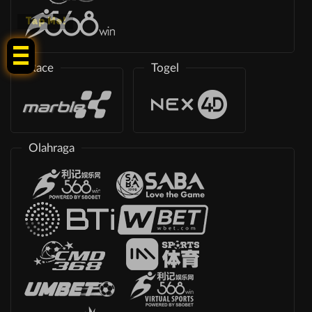
Tap Me!
Race
Togel
Olahraga