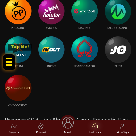
PP CASINO
AVIATOR
SMARTSOFT
MICROGAMING
Tap Me!
GEMINI
INOUT
SPADE GAMING
JOKER
DRAGOONSOFT
Pragmatic218: Link Alternatif Game Pragmatic Play
Beranda
Promosi
Masuk
Hub. Kami
Akun Saya