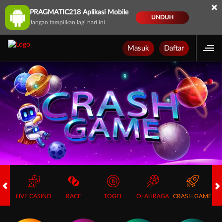
×
PRAGMATIC218 Aplikasi Mobile
UNDUH
Jangan tampilkan lagi hari ini
Masuk
Daftar
S
LIVE CASINO
RACE
TOGEL
OLAHRAGA
CRASH GAME